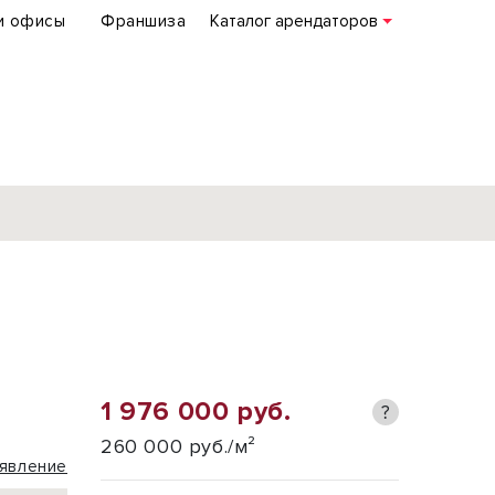
и офисы
Франшиза
Каталог арендаторов
База объектов
коммерческой
недвижимости
по всей России
1 976 000 руб.
?
Подробнее
260 000 руб./м²
явление