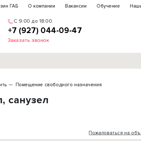
зин ГАБ
О компании
Вакансии
Обучение
Наш
C 9:00 до 18:00.
+7 (927) 044-09-47
Заказать звонок
Продажа
ить
Помещение свободного назначения
ьный участок
Офис
л, санузел
ьное здание
Торговое помещение
бщепит
Свободного назначения
с-центр
Склад
вый центр
Бизнес
Пожаловаться на объ