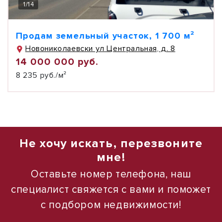
1
/
14
Продам земельный участок, 1 700 м²
Новониколаевски ул Центральная, д. 8
14 000 000 руб.
8 235 руб./м²
Не хочу искать, перезвоните
мне!
Оставьте номер телефона, наш
специалист свяжется с вами и поможет
с подбором недвижимости!
1
1
/
/
3
12