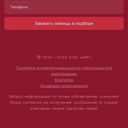
Телефон:
Продается участок ИЖС
Сдается в аренду коммерческое
помещение
Казань
Заказать помощь в подборе
750 000 руб.
ул Набережная, д. 9
490 000 руб.
522 руб./м²
500 руб./м²
®
2014 – 2026 ООО «АРР»
Политика конфиденциальности персональной
информации
Контакты
Правовая информация
Запрос информации по этому объявлению, означает
Ваше согласие на получение сообщений от нашей
компании через средства связи
1
/
2
1
/
12