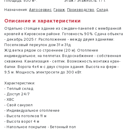
Площадь:
930 м².
Этаж / Этажность:
1 / 1.
Назначения:
Автосервис
,
Гараж
,
Производство
,
Склад
.
Описание и характеристики
Отдельно стоящее здание из сэндвич-панелей с мембранной
кровлей в Кировском районе. Готовность 90%. Сдача объекта
- декабрь 2025 г. Расположение - между двумя зданиями:
Поселковый переулок дом 31 и 31д.
Ж/д ветка рядом со строением (20 м). Отопление
индивидуальное, на пеллетах. Водоснабжение - собственная
скважина. Канализация - септик. Возможность монтажа кран-
балки. Ворота 4х4 м с двух сторон здания. Высота на ферм -
9,5 м. Мощность электросети до 300 кВт.
Характеристики:
- Теплый склад
- Доступ 24/7
- ХВС
- Свой санузел
- Индивидуальное отопление
- Высота потолков 11 м
- Высота ворот 4 м
- Напольное покрытие - Бетонный пол