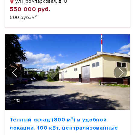
ул Промпарковая, д. 8
550 000 руб.
500 руб./м²
1
/
13
Тёплый склад (800 м²) в удобной
локации. 100 кВт, централизованные