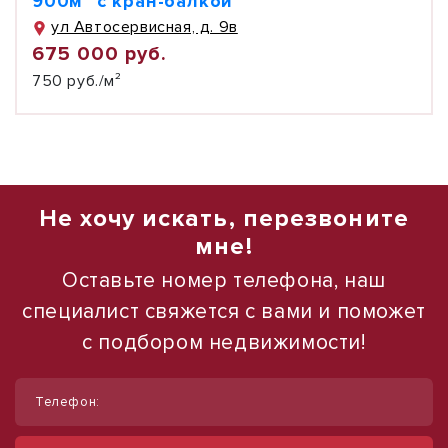
900м² с кран-балкой
ул Автосервисная, д. 9в
675 000 руб.
750 руб./м²
Не хочу искать, перезвоните
мне!
Оставьте номер телефона, наш
специалист свяжется с вами и поможет
с подбором недвижимости!
1
1
/
/
43
12
Телефон:
Сдается в аренду готовое
Сдается в аренду коммерческое
производство сэндвич панелей
помещение