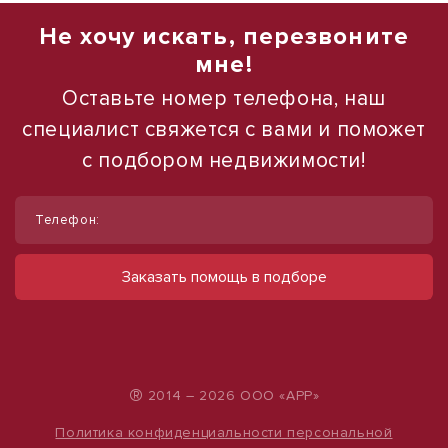
Не хочу искать, перезвоните
мне!
Оставьте номер телефона, наш
специалист свяжется с вами и поможет
с подбором недвижимости!
1
1
/
/
11
12
Телефон:
Сдам ПСН 59 м² в историческом
Сдается в аренду коммерческое
центре
помещение
Заказать помощь в подборе
ул Лесгафта, д. 20
ул Набережная, д. 9
120 000 руб.
490 000 руб.
2 034 руб./м²
500 руб./м²
®
2014 – 2026 ООО «АРР»
Политика конфиденциальности персональной