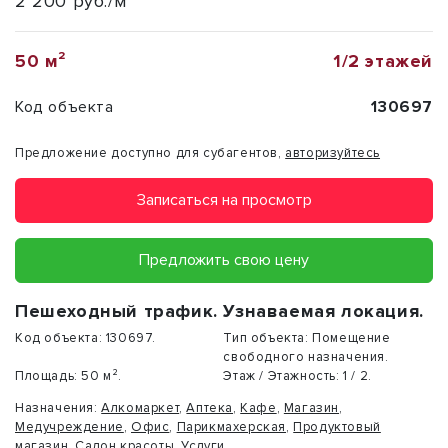
2 200 руб./м²
50 м²
1/2 этажей
Код объекта
130697
Предложение доступно для субагентов,
авторизуйтесь
Записаться на просмотр
Предложить свою цену
Пешеходный трафик. Узнаваемая локация.
Код объекта:
130697.
Тип объекта:
Помещение
свободного назначения.
Площадь:
50 м².
Этаж / Этажность:
1 / 2.
Назначения:
Алкомаркет
,
Аптека
,
Кафе
,
Магазин
,
Медучреждение
,
Офис
,
Парикмахерская
,
Продуктовый
магазин
,
Салон красоты
,
Услуги
.