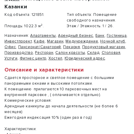
Казанки
Код объекта:
121851.
Тип объекта:
Помещение
свободного назначения.
Площадь:
1022.3 м².
Этаж / Этажность:
1 / 26.
Назначения:
Апартаменты
,
Арендный бизнес
,
Банк
,
Гостиница
,
Инвестпроект
,
Кафе
,
Магазин
,
Медучреждение
,
Ночной клуб
,
Офис
,
Пансионат/Санаторий
,
Пекарня
,
Продуктовый магазин
,
Производство
,
Ресторан
,
Салон красоты
,
Склад
,
Столовая
,
Услуги
,
Фитнес центр
,
Хостел
,
Юридический адрес
.
Описание и характеристики
Сдается просторное и светлое помещение с большими
панорамными окнами и высокими потолками.
К помещению прилагаются 10 парковочных мест на
внутренней парковке , ( оплачивается отдельно).
Коммерческие условия:
Арендные каникулы до начала деятельности (не более 6
месяцев)
Ежегодная индексация 10% (один раз в год)
Характеристики: