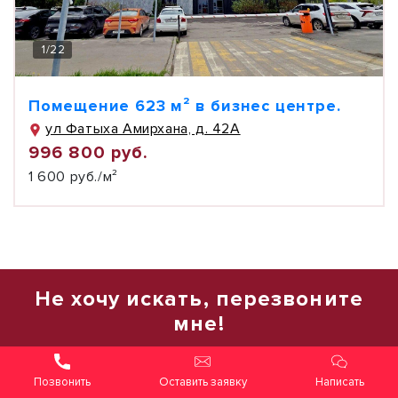
1
/
22
Помещение 623 м² в бизнес центре.
ул Фатыха Амирхана, д. 42А
996 800 руб.
1 600 руб./м²
Не хочу искать, перезвоните
мне!
Оставьте номер телефона, наш
специалист свяжется с вами и поможет
Оставить заявку
Написать