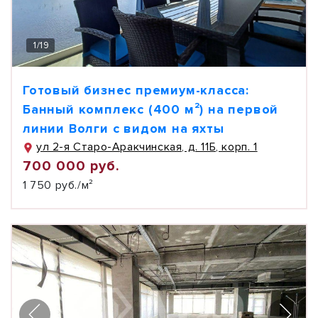
1
/
19
Готовый бизнес премиум-класса:
Банный комплекс (400 м²) на первой
линии Волги с видом на яхты
ул 2-я Старо-Аракчинская, д. 11Б, корп. 1
700 000 руб.
1 750 руб./м²