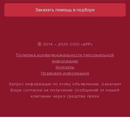
назначения (246 м²) в центре Казани
помещение
Заказать помощь в подборе
ул Маяковского, д. 30/16
ул Набережная, д. 9
360 000 руб.
490 000 руб.
1 463 руб./м²
500 руб./м²
®
2014 – 2026 ООО «АРР»
Политика конфиденциальности персональной
информации
Контакты
Правовая информация
Запрос информации по этому объявлению, означает
Ваше согласие на получение сообщений от нашей
компании через средства связи
1
1
/
/
7
12
Помещение в центре на 2-ом этаже с
Сдается помещение свободного