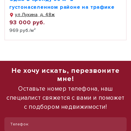
густонаселенном районе на трафике
ул Лукина, д. 48ж
93 000 руб.
969 руб./м²
Не хочу искать, перезвоните
мне!
Оставьте номер телефона, наш
специалист свяжется с вами и поможет
с подбором недвижимости!
1
1
/
/
11
12
Телефон:
Сдам помещение свободного
Сдается в аренду коммерческое