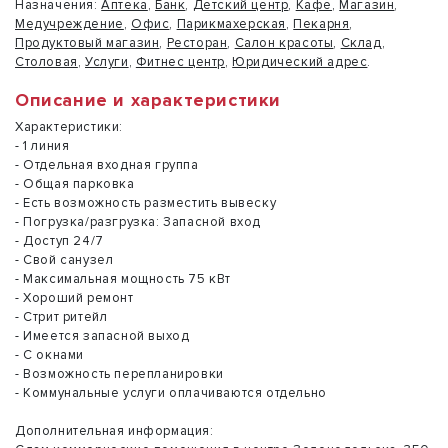
Назначения:
Аптека
,
Банк
,
Детский центр
,
Кафе
,
Магазин
,
Медучреждение
,
Офис
,
Парикмахерская
,
Пекарня
,
Продуктовый магазин
,
Ресторан
,
Салон красоты
,
Склад
,
Столовая
,
Услуги
,
Фитнес центр
,
Юридический адрес
.
Описание и характеристики
Характеристики:
- 1 линия
- Отдельная входная группа
- Общая парковка
- Есть возможность разместить вывеску
- Погрузка/разгрузка: Запасной вход
- Доступ 24/7
- Свой санузел
- Максимальная мощность 75 кВт
- Хороший ремонт
- Стрит ритейл
- Имеется запасной выход
- С окнами
- Возможность перепланировки
- Коммунальные услуги оплачиваются отдельно
Дополнительная информация: