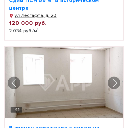
Сдам ПСН 59 м² в историческом
центре
ул Лесгафта, д. 20
120 000 руб.
2 034 руб./м²
1
/
15
В аренду помещение с видом на