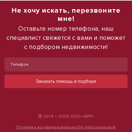
Не хочу искать, перезвоните
мне!
Оставьте номер телефона, наш
специалист свяжется с вами и поможет
с подбором недвижимости!
1
1
/
/
11
12
Телефон:
Сдам помещение свободного
Сдается в аренду коммерческое
назначения (246 м²) в центре Казани
помещение
Заказать помощь в подборе
ул Маяковского, д. 30/16
ул Набережная, д. 9
360 000 руб.
490 000 руб.
1 463 руб./м²
500 руб./м²
®
2014 – 2026 ООО «АРР»
Политика конфиденциальности персональной