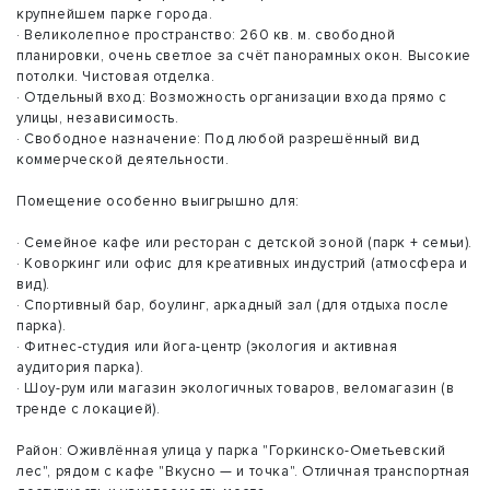
крупнейшем парке города.
· Великолепное пространство: 260 кв. м. свободной
планировки, очень светлое за счёт панорамных окон. Высокие
потолки. Чистовая отделка.
· Отдельный вход: Возможность организации входа прямо с
улицы, независимость.
· Свободное назначение: Под любой разрешённый вид
коммерческой деятельности.
Помещение особенно выигрышно для:
· Семейное кафе или ресторан с детской зоной (парк + семьи).
· Коворкинг или офис для креативных индустрий (атмосфера и
вид).
· Спортивный бар, боулинг, аркадный зал (для отдыха после
парка).
· Фитнес-студия или йога-центр (экология и активная
аудитория парка).
· Шоу-рум или магазин экологичных товаров, веломагазин (в
тренде с локацией).
Район: Оживлённая улица у парка "Горкинско-Ометьевский
лес", рядом с кафе "Вкусно — и точка". Отличная транспортная