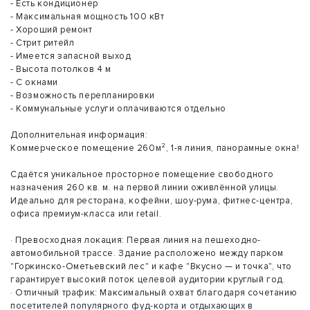
- Есть кондиционер
- Максимальная мощность 100 кВт
- Хороший ремонт
- Стрит ритейл
- Имеется запасной выход
- Высота потолков 4 м
- С окнами
- Возможность перепланировки
- Коммунальные услуги оплачиваются отдельно
Дополнительная информация:
Коммерческое помещение 260м², 1-я линия, панорамные окна!
Сдаётся уникальное просторное помещение свободного
назначения 260 кв. м. на первой линии оживлённой улицы.
Идеально для ресторана, кофейни, шоу-рума, фитнес-центра,
офиса премиум-класса или retail.
· Превосходная локация: Первая линия на пешеходно-
автомобильной трассе. Здание расположено между парком
"Горкинско-Ометьевский лес" и кафе "Вкусно — и точка", что
гарантирует высокий поток целевой аудитории круглый год.
· Отличный трафик: Максимальный охват благодаря сочетанию
посетителей популярного фуд-корта и отдыхающих в