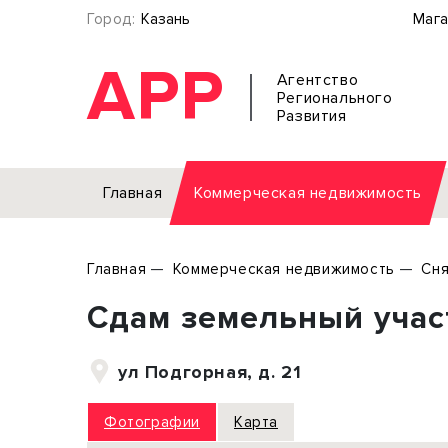
Город:
Казань
Мага
АРР
Агентство
Регионального
Развития
Главная
Коммерческая недвижимость
Аренда
Главная
Коммерческая недвижимость
Сня
Офис
Земел
Сдам земельный участ
Торговое помещение
Отдел
Свободного назначения
Под о
ул Подгорная, д. 21
Склад
Бизне
Производство
Торго
Фотографии
Карта