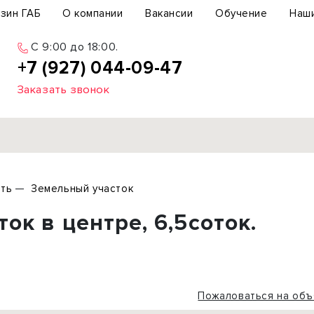
зин ГАБ
О компании
Вакансии
Обучение
Наш
C 9:00 до 18:00.
+7 (927) 044-09-47
Заказать звонок
Продажа
ть
Земельный участок
ьный участок
Офис
ок в центре, 6,5соток.
ьное здание
Торговое помещение
бщепит
Свободного назначения
с-центр
Склад
вый центр
Бизнес
Пожаловаться на объ