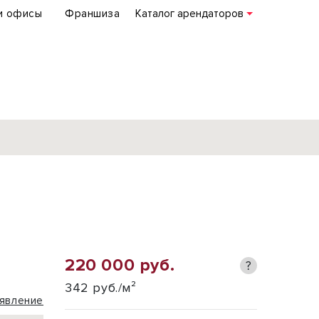
и офисы
Франшиза
Каталог арендаторов
База объектов
коммерческой
недвижимости
по всей России
220 000 руб.
?
Подробнее
342 руб./м²
явление