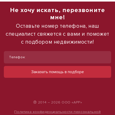
Не хочу искать, перезвоните
мне!
Оставьте номер телефона, наш
специалист свяжется с вами и поможет
с подбором недвижимости!
1
1
/
/
10
12
Телефон:
Помещение 97 м² в ЖК Взлётный
Сдается в аренду коммерческое
помещение
ул Лукина, д. 50А
Заказать помощь в подборе
15 520 000 руб.
ул Набережная, д. 9
490 000 руб.
160 000 руб./м²
500 руб./м²
®
2014 – 2026 ООО «АРР»
Политика конфиденциальности персональной