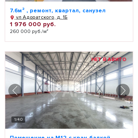
7.6м² , ремонт, квартал, санузел
ул Адоратского, д. 1Б
1 976 000 руб.
260 000 руб./м²
НЕТ В АВИТО
1
/
40
Помещение на М12 с кран-балкой