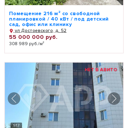
Помещение 216 м² со свободной
планировкой / 40 кВт / под детский
сад, офис или клинику
ул Достоевского, д. 52
55 000 000 руб.
308 989 руб./м²
НЕТ В АВИТО
1
/
17