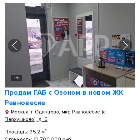
1
/
11
Продам ГАБ с Озоном в новом ЖК
Равновесие
Москва, г Одинцово, мкр Равновесие (с
Перхушково), д. 5
Площадь:
35.2 м²
Стоимость:
10 700 000 руб.