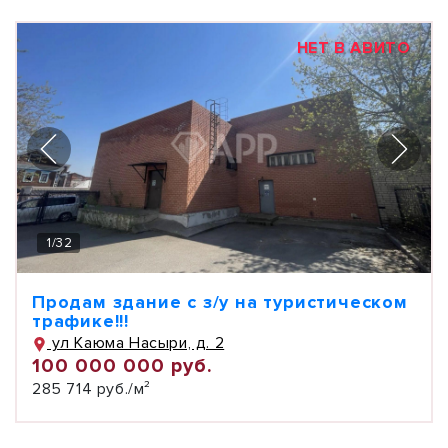
НЕТ В АВИТО
1
/
32
Продам здание с з/у на туристическом
трафике!!!
ул Каюма Насыри, д. 2
100 000 000 руб.
285 714 руб./м²