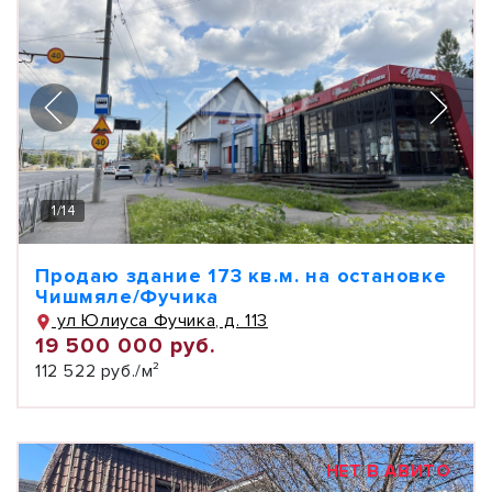
1
/
14
Продаю здание 173 кв.м. на остановке
Чишмяле/Фучика
ул Юлиуса Фучика, д. 113
19 500 000 руб.
112 522 руб./м²
НЕТ В АВИТО