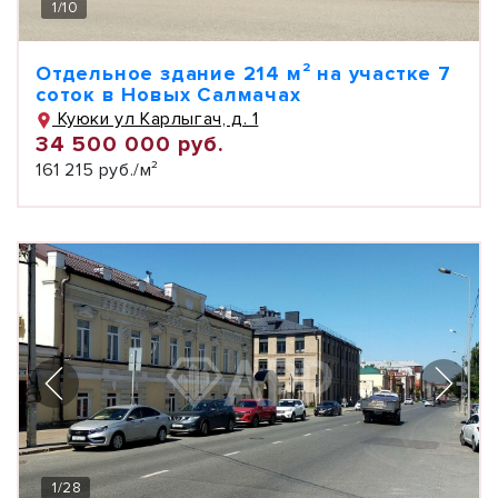
1
/
10
Отдельное здание 214 м² на участке 7
соток в Новых Салмачах
Куюки ул Карлыгач, д. 1
34 500 000 руб.
161 215 руб./м²
1
/
28