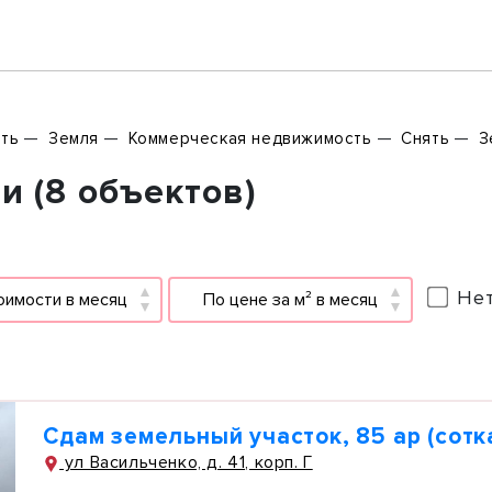
ть
Земля
Коммерческая недвижимость
Снять
З
и (8 объектов)
Нет
оимости в месяц
По цене за м² в месяц
Сдам земельный участок, 85 ар (сотк
ул Васильченко, д. 41, корп. Г