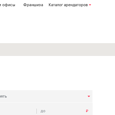
и офисы
Франшиза
Каталог арендаторов
База объектов
коммерческой
недвижимости
по всей России
нять
Подробнее