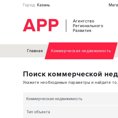
Город:
Казань
Мага
АРР
Агентство
Регионального
Развития
Главная
Коммерческая недвижимость
Аренда
Поиск коммерческой не
Офис
Земел
Торговое помещение
Отдел
Укажите необходимые параметры и найдите то,
Свободного назначения
Под о
Склад
Бизне
Коммерческая недвижимость
Производство
Торго
Тип объекта