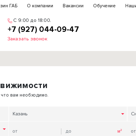
зин ГАБ
О компании
Вакансии
Обучение
Наш
C 9:00 до 18:00.
+7 (927) 044-09-47
Заказать звонок
Продажа
движимости
ьный участок
Офис
ьное здание
Торговое помещение
 что вам необходимо.
бщепит
Свободного назначения
с-центр
Склад
Казань
С
вый центр
Бизнес