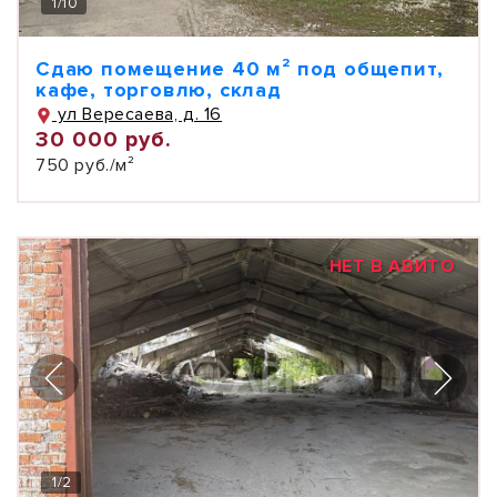
1
/
10
Сдаю помещение 40 м² под общепит,
кафе, торговлю, склад
ул Вересаева, д. 16
30 000 руб.
750 руб./м²
НЕТ В АВИТО
1
/
2