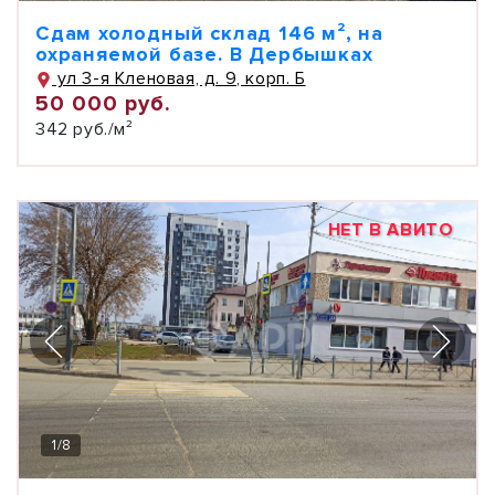
Сдам холодный склад 146 м², на
охраняемой базе. В Дербышках
ул 3-я Кленовая, д. 9, корп. Б
50 000 руб.
342 руб./м²
НЕТ В АВИТО
1
/
8