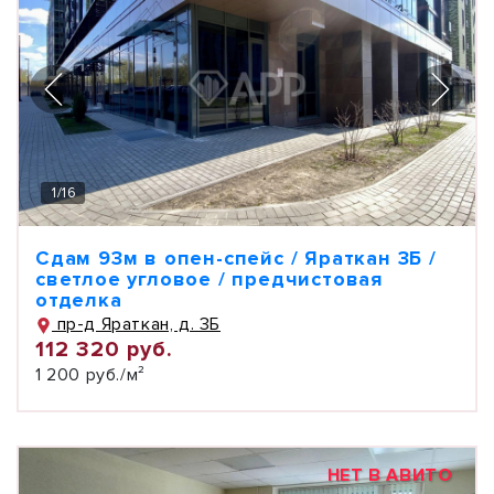
1
/
16
Сдам 93м в опен-спейс / Яраткан 3Б /
светлое угловое / предчистовая
отделка
пр-д Яраткан, д. 3Б
112 320 руб.
1 200 руб./м²
НЕТ В АВИТО