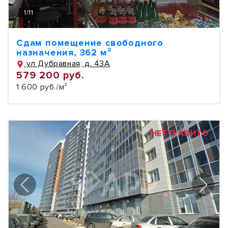
1
/
11
Сдам помещение свободного
назначения, 362 м²
ул Дубравная, д. 43А
579 200 руб.
1 600 руб./м²
НЕТ В АВИТО