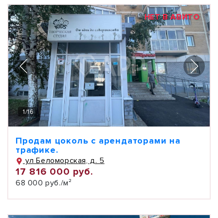
НЕТ В АВИТО
1
/
16
Продам цоколь с арендаторами на
трафике.
ул Беломорская, д. 5
17 816 000 руб.
68 000 руб./м²