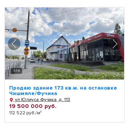
1
/
14
Продаю здание 173 кв.м. на остановке
Чишмяле/Фучика
ул Юлиуса Фучика, д. 113
19 500 000 руб.
112 522 руб./м²