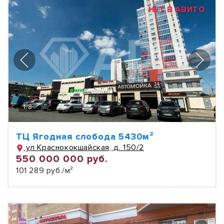
НЕТ В АВИТО
1
/
8
ТЦ Ягодная слобода 5430м²
ул Краснококшайская, д. 150/2
550 000 000 руб.
101 289 руб./м²