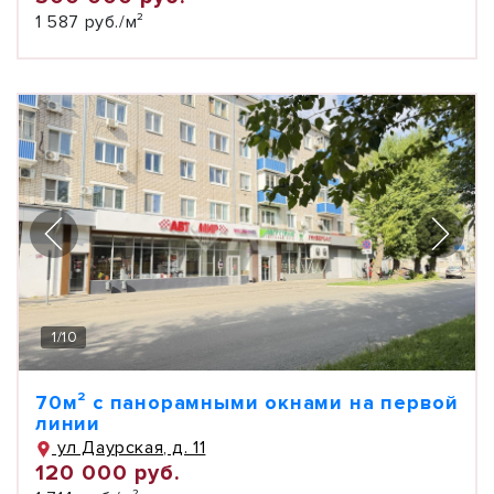
1 587 руб./м²
1
/
10
70м² с панорамными окнами на первой
линии
ул Даурская, д. 11
120 000 руб.