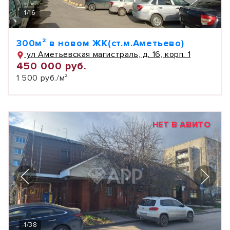
1
/
16
300м² в новом ЖК(ст.м.Аметьево)
ул Аметьевская магистраль, д. 16, корп. 1
450 000 руб.
1 500 руб./м²
НЕТ В АВИТО
1
/
38