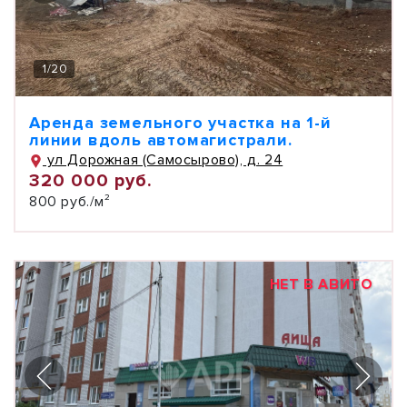
1
/
20
Аренда земельного участка на 1-й
линии вдоль автомагистрали.
ул Дорожная (Самосырово), д. 24
320 000 руб.
800 руб./м²
НЕТ В АВИТО