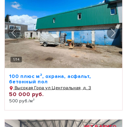
1
/
14
100 плюс м², охрана, асфальт,
бетонный пол
Высокая Гора ул Центральная, д. 3
50 000 руб.
500 руб./м²
НЕТ В АВИТО