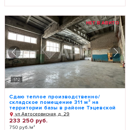
НЕТ В АВИТО
1
/
12
Сдаю теплое производственно/
складское помещение 311 м² на
территории базы в районе Тэцевской
ул Автосервисная, д. 29
233 250 руб.
750 руб./м²