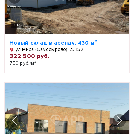
1
/
13
Новый склад в аренду, 430 м²
ул Мира (Самосырово), д. 152
322 500 руб.
750 руб./м²