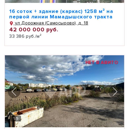
16 соток + здание (каркас) 1258 м² на
первой линии Мамадышского тракта
ул Дорожная (Самосырово), д. 18
42 000 000 руб.
33 386 руб./м²
НЕТ В АВИТО
1
/
9