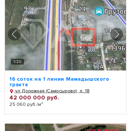
1
/
20
16 соток на 1 линии Мамадышского
тракта
ул Дорожная (Самосырово), д. 18
42 000 000 руб.
25 060 руб./м²
НЕТ В АВИТО