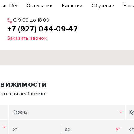
зин ГАБ
О компании
Вакансии
Обучение
Наш
C 9:00 до 18:00.
+7 (927) 044-09-47
Заказать звонок
Продажа
движимости
ьный участок
Офис
ьное здание
Торговое помещение
 что вам необходимо.
бщепит
Свободного назначения
с-центр
Склад
Казань
Ку
вый центр
Бизнес