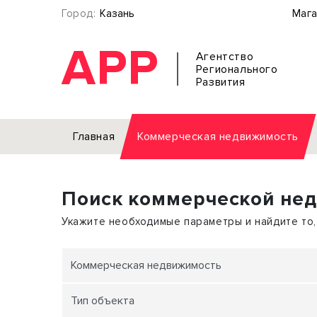
Город:
Казань
Мага
АРР
Агентство
Регионального
Развития
Главная
Коммерческая недвижимость
Аренда
Поиск коммерческой не
Офис
Земел
Торговое помещение
Отдел
Укажите необходимые параметры и найдите то,
Свободного назначения
Под о
Склад
Бизне
Коммерческая недвижимость
Производство
Торго
Тип объекта