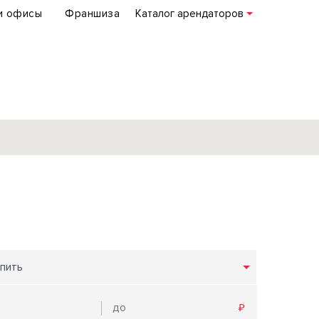
и офисы
Франшиза
Каталог арендаторов
База объектов
коммерческой
недвижимости
по всей России
пить
Подробнее