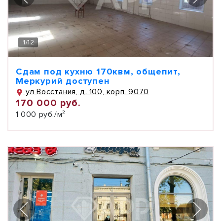
1
/
12
Сдам под кухню 170квм, общепит,
Меркурий доступен
ул Восстания, д. 100, корп. 9070
170 000 руб.
1 000 руб./м²