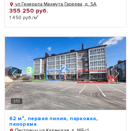
ул Генерала Махмута Гареева, д. 5А
355 250 руб.
1 450 руб./м²
1
/
13
62 м², первая линия, парковка,
панорама
Пестрецы ул Казанская, д. 16Бс1