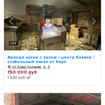
1
/
14
Аренда кухни с залом / центр Казани /
стабильный заказ от бара
ул Кави Наджми, д. 5
150 000 руб.
1 500 руб./м²
НЕТ В АВИТО