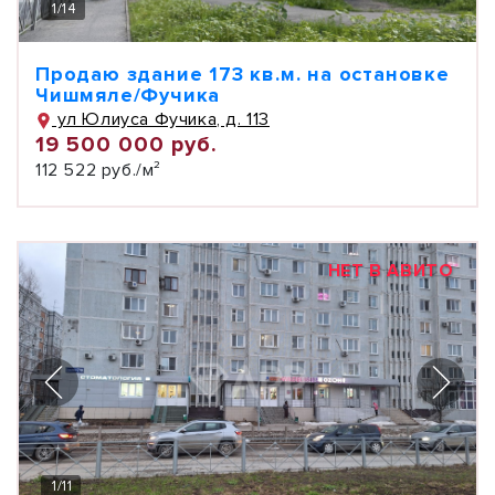
1
/
14
Продаю здание 173 кв.м. на остановке
Чишмяле/Фучика
ул Юлиуса Фучика, д. 113
19 500 000 руб.
112 522 руб./м²
НЕТ В АВИТО
1
/
11