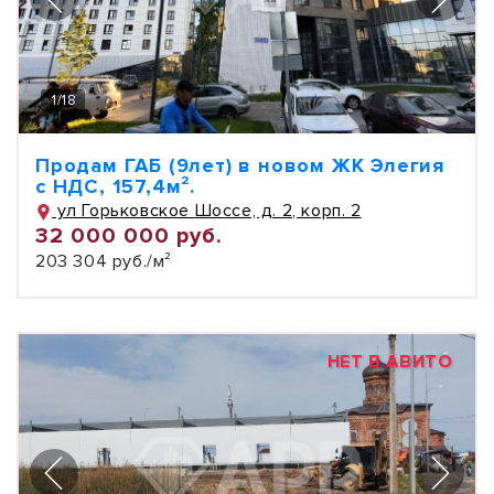
1
/
18
Продам ГАБ (9лет) в новом ЖК Элегия
с НДС, 157,4м².
ул Горьковское Шоссе, д. 2, корп. 2
32 000 000 руб.
203 304 руб./м²
НЕТ В АВИТО