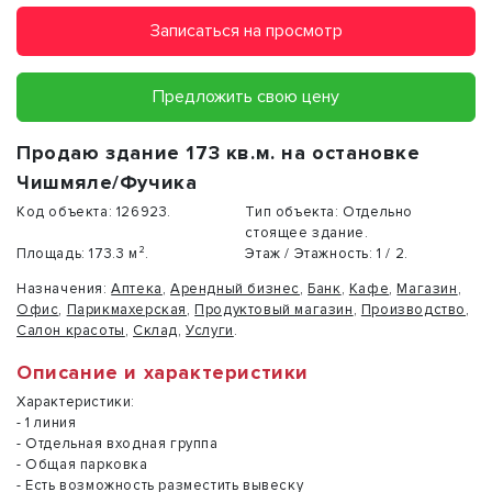
Записаться на просмотр
Предложить свою цену
Продаю здание 173 кв.м. на остановке
Чишмяле/Фучика
Код объекта:
126923.
Тип объекта:
Отдельно
стоящее здание.
Площадь:
173.3 м².
Этаж / Этажность:
1 / 2.
Назначения:
Аптека
,
Арендный бизнес
,
Банк
,
Кафе
,
Магазин
,
Офис
,
Парикмахерская
,
Продуктовый магазин
,
Производство
,
Салон красоты
,
Склад
,
Услуги
.
Описание и характеристики
Характеристики:
- 1 линия
- Отдельная входная группа
- Общая парковка
- Есть возможность разместить вывеску