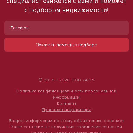
специалист свяжется с вами и поможет
с подбором недвижимости!
1
1
/
/
8
12
Телефон:
Продается здание 160м2 с участком
Сдается в аренду коммерческое
помещение
ул Побежимова, д. 46Б
Заказать помощь в подборе
16 000 000 руб.
ул Набережная, д. 9
490 000 руб.
100 000 руб./м²
500 руб./м²
®
2014 – 2026 ООО «АРР»
Политика конфиденциальности персональной
информации
Контакты
Правовая информация
Запрос информации по этому объявлению, означает
Ваше согласие на получение сообщений от нашей