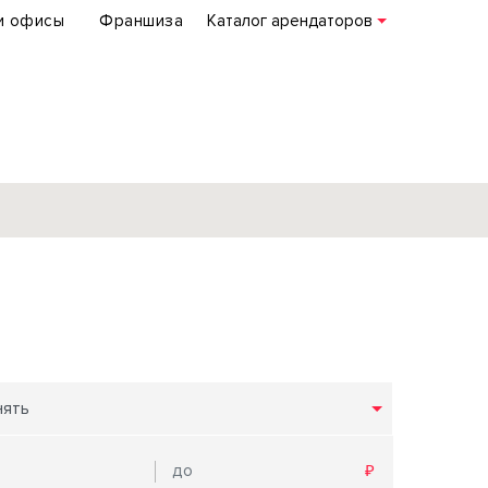
и офисы
Франшиза
Каталог арендаторов
База объектов
коммерческой
недвижимости
по всей России
нять
Подробнее