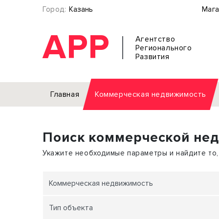
Город:
Казань
Мага
АРР
Агентство
Регионального
Развития
Главная
Коммерческая недвижимость
Аренда
Поиск коммерческой не
Офис
Земел
Торговое помещение
Отдел
Укажите необходимые параметры и найдите то,
Свободного назначения
Под о
Склад
Бизне
Коммерческая недвижимость
Производство
Торго
Тип объекта