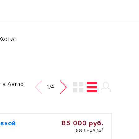
Хостел
 в Авито
1/4
85 000 руб.
овкой
889 руб./м²