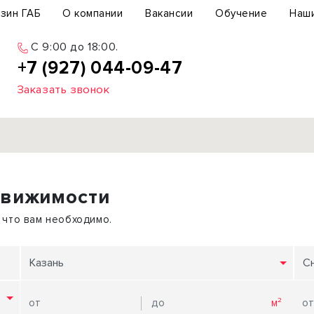
зин ГАБ
О компании
Вакансии
Обучение
Наш
C 9:00 до 18:00.
+7 (927) 044-09-47
Заказать звонок
Продажа
движимости
ьный участок
Офис
ьное здание
Торговое помещение
 что вам необходимо.
бщепит
Свободного назначения
с-центр
Склад
Казань
С
вый центр
Бизнес