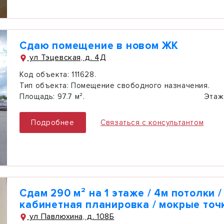
Сдаю помещение в новом ЖК
ул Тэцевская, д. 4Д
Код объекта:
111628.
Тип объекта:
Помещение свободного назначения.
Площадь:
97.7 м².
Этаж
Подробнее
Связаться с консультантом
Сдам 290 м² на 1 этаже / 4м потолки /
кабинетная планировка / мокрые точ
ул Павлюхина, д. 108Б