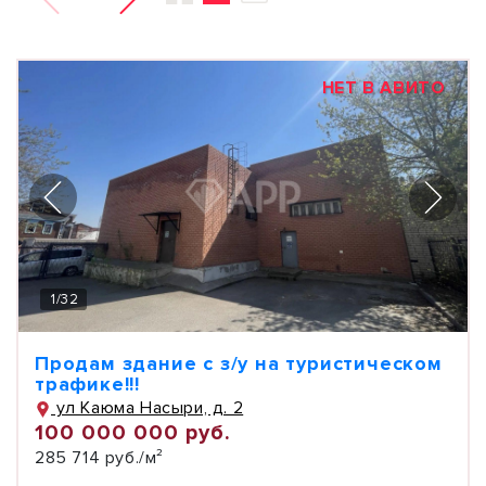
НЕТ В АВИТО
1
/
32
Продам здание с з/у на туристическом
трафике!!!
ул Каюма Насыри, д. 2
100 000 000 руб.
285 714 руб./м²