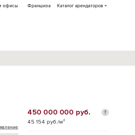
и офисы
Франшиза
Каталог арендаторов
База объектов
коммерческой
недвижимости
по всей России
450 000 000 руб.
?
Подробнее
45 154 руб./м²
явление