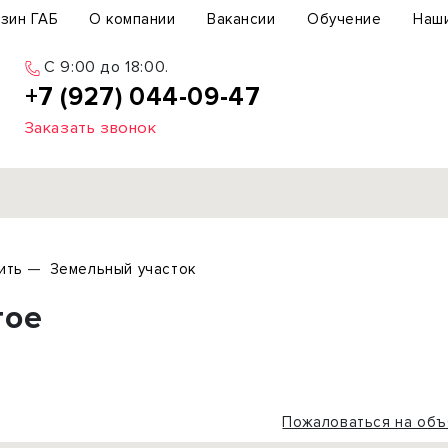
зин ГАБ
О компании
Вакансии
Обучение
Наш
C 9:00 до 18:00.
+7 (927) 044-09-47
Заказать звонок
Продажа
ить
Земельный участок
ьный участок
Офис
гое
ьное здание
Торговое помещение
бщепит
Свободного назначения
с-центр
Склад
вый центр
Бизнес
Пожаловаться на объ