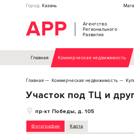
Город:
Казань
Мага
АРР
Агентство
Регионального
Развития
Главная
Коммерческая недвижимость
Аренда
Главная
Коммерческая недвижимость
Куп
Офис
Земел
Участок под ТЦ и дру
Торговое помещение
Отдел
Свободного назначения
Под о
пр-кт Победы, д. 105
Склад
Бизне
Производство
Торго
Фотографии
Карта