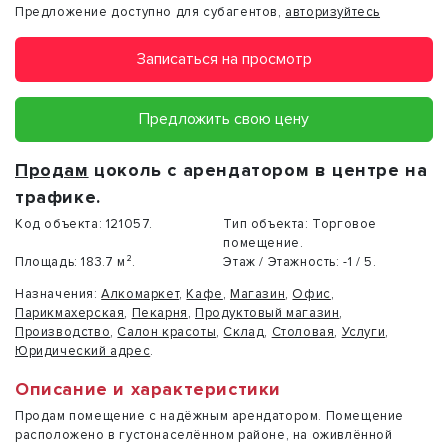
Предложение доступно для субагентов,
авторизуйтесь
Записаться на просмотр
Предложить свою цену
Продам
цоколь с арендатором в центре на
трафике.
Код объекта:
121057.
Тип объекта:
Торговое
помещение.
Площадь:
183.7 м².
Этаж / Этажность:
-1 / 5.
Назначения:
Алкомаркет
,
Кафе
,
Магазин
,
Офис
,
Парикмахерская
,
Пекарня
,
Продуктовый магазин
,
Производство
,
Салон красоты
,
Склад
,
Столовая
,
Услуги
,
Юридический адрес
.
Описание и характеристики
Продам помещение с надёжным арендатором. Помещение
расположено в густонаселённом районе, на оживлённой