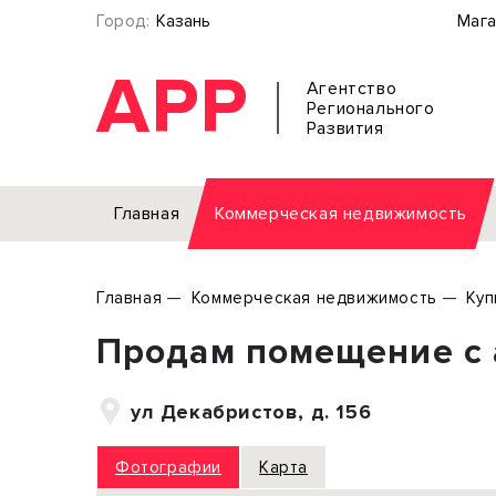
Город:
Казань
Мага
АРР
Агентство
Регионального
Развития
Главная
Коммерческая недвижимость
Аренда
Главная
Коммерческая недвижимость
Куп
Офис
Земел
Продам помещение с 
Торговое помещение
Отдел
Свободного назначения
Под о
ул Декабристов, д. 156
Склад
Бизне
Производство
Торго
Фотографии
Карта