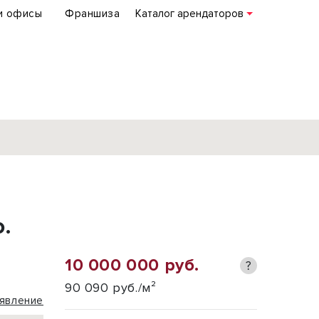
и офисы
Франшиза
Каталог арендаторов
База объектов
коммерческой
.
недвижимости
по всей России
10 000 000 руб.
?
Подробнее
90 090 руб./м²
явление