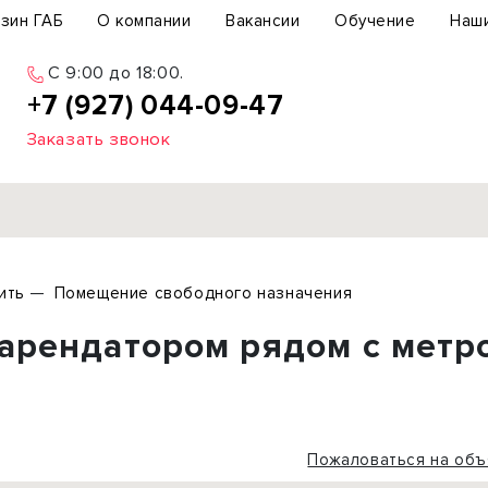
зин ГАБ
О компании
Вакансии
Обучение
Наш
C 9:00 до 18:00.
+7 (927) 044-09-47
Заказать звонок
Продажа
ить
Помещение свободного назначения
ьный участок
Офис
арендатором рядом с метро
ьное здание
Торговое помещение
бщепит
Свободного назначения
с-центр
Склад
вый центр
Бизнес
Пожаловаться на объ