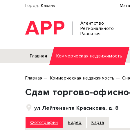
Город:
Казань
Мага
АРР
Агентство
Регионального
Развития
Главная
Коммерческая недвижимость
Аренда
Главная
Коммерческая недвижимость
Сня
Офис
Земел
Сдам торгово-офисное
Торговое помещение
Отдел
Свободного назначения
Под о
ул Лейтенанта Красикова, д. 8
Склад
Бизне
Производство
Торго
Фотографии
Видео
Карта