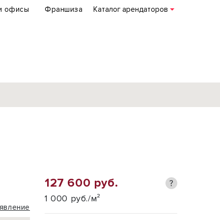
и офисы
Франшиза
Каталог арендаторов
База объектов
коммерческой
недвижимости
по всей России
127 600 руб.
?
Подробнее
1 000 руб./м²
явление