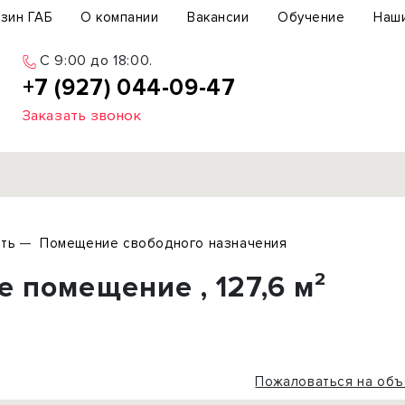
зин ГАБ
О компании
Вакансии
Обучение
Наш
C 9:00 до 18:00.
+7 (927) 044-09-47
Заказать звонок
Продажа
ть
Помещение свободного назначения
ьный участок
Офис
 помещение , 127,6 м²
ьное здание
Торговое помещение
бщепит
Свободного назначения
с-центр
Склад
вый центр
Бизнес
Пожаловаться на объ