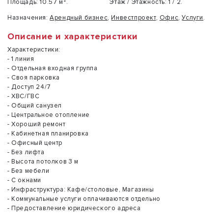
Площадь:
10.57 м².
Этаж / Этажность:
1 / 2.
Назначения:
Арендный бизнес
,
Инвестпроект
,
Офис
,
Услуги
.
Описание и характеристики
Характеристики:
- 1 линия
- Отдельная входная группа
- Своя парковка
- Доступ 24/7
- ХВС/ГВС
- Общий санузел
- Центральное отопление
- Хороший ремонт
- Кабинетная планировка
- Офисный центр
- Без лифта
- Высота потолков 3 м
- Без мебели
- С окнами
- Инфраструктура: Кафе/столовые, Магазины
- Коммунальные услуги оплачиваются отдельно
- Предоставление юридического адреса