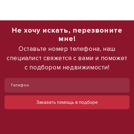
Не хочу искать, перезвоните
мне!
Оставьте номер телефона, наш
специалист свяжется с вами и поможет
с подбором недвижимости!
1
1
/
/
12
12
Телефон:
Продам офис у ст.Метро Яшлек
Сдается в аренду коммерческое
помещение
ул Декабристов, д. 156
Заказать помощь в подборе
2 969 000 руб.
ул Набережная, д. 9
490 000 руб.
255 948 руб./м²
500 руб./м²