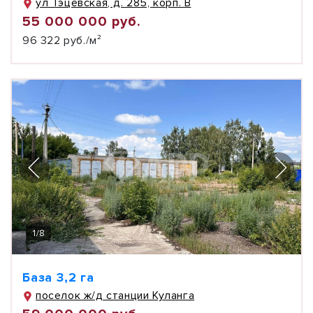
ул Тэцевская, д. 285, корп. В
55 000 000 руб.
96 322 руб./м²
1
/
8
База 3,2 га
поселок ж/д станции Куланга