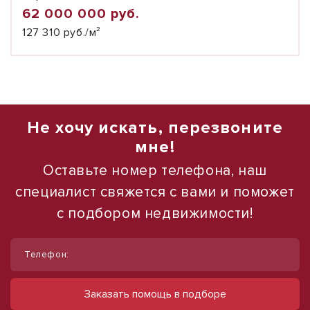
62 000 000 руб.
127 310 руб./м²
Не хочу искать, перезвоните
мне!
Оставьте номер телефона, наш
специалист свяжется с вами и поможет
с подбором недвижимости!
1
1
/
/
11
12
Телефон:
Продается производственно-
Сдается в аренду коммерческое
складская база с ЖД веткой
помещение
Заказать помощь в подборе
ул Леваневского, д. 2
ул Набережная, д. 9