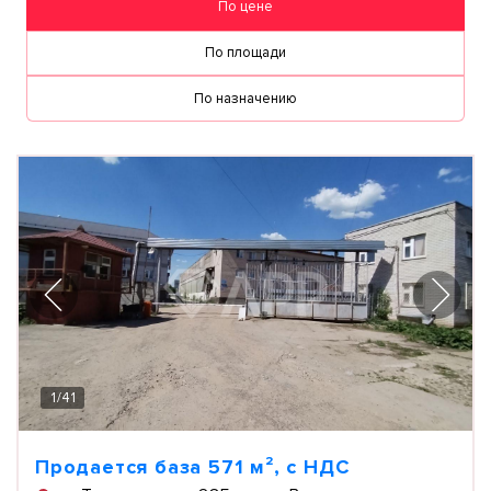
По цене
По площади
По назначению
1
/
41
Продается база 571 м², с НДС