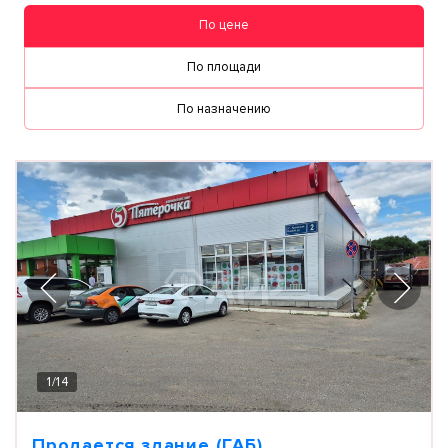
По цене
По площади
По назначению
1
/
14
Продается здание (ГАБ)