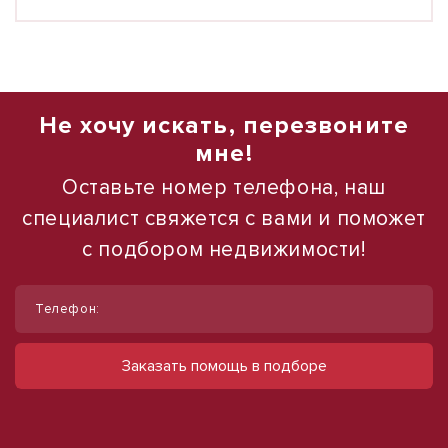
Не хочу искать, перезвоните
мне!
Оставьте номер телефона, наш
специалист свяжется с вами и поможет
с подбором недвижимости!
1
1
/
/
15
12
Телефон:
Помещение 551 м² с постоянными
Сдается в аренду коммерческое
арендаторами
помещение
Заказать помощь в подборе
ул Городская, д. 5В
ул Набережная, д. 9
49 500 000 руб.
490 000 руб.
89 837 руб./м²
500 руб./м²