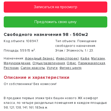
Записаться на просмотр
Предложить свою цену
Свободного назначения 98 - 560м2
Код объекта:
108947.
Тип объекта:
Помещение
свободного назначения.
Площадь:
559.15 м².
Этаж / Этажность:
1 / 23.
Назначения:
Арендный бизнес
,
Инвестпроект
,
Кафе
,
Магазин
,
Медучреждение
,
Отдых/развлечения
,
Офис
,
Парикмахерская
,
Ресторан
,
Салон красоты
,
Услуги
,
Фитнес центр
.
Описание и характеристики
От собственника! Без комиссии!
В продаже первые этажи трёх башен нового ЖК комфорт
класса, по четыре раздельных помещения в каждом площадью
98; 121, 138, 141, 161, 183кв.м.