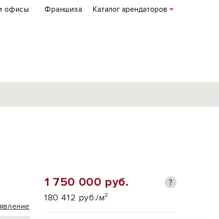
и офисы
Франшиза
Каталог арендаторов
База объектов
коммерческой
недвижимости
по всей России
1 750 000 руб.
?
Подробнее
180 412 руб./м²
явление