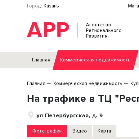
Город:
Казань
Мага
АРР
Агентство
Регионального
Развития
Главная
Коммерческая недвижимость
Аренда
Главная
Коммерческая недвижимость
Куп
Офис
Земел
На трафике в ТЦ "Респ
Торговое помещение
Отдел
Свободного назначения
Под о
ул Петербургская, д. 9
Склад
Бизне
Производство
Торго
Фотографии
Видео
Карта