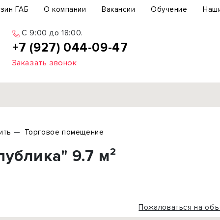
зин ГАБ
О компании
Вакансии
Обучение
Наш
C 9:00 до 18:00.
+7 (927) 044-09-47
Заказать звонок
Продажа
ить
Торговое помещение
ьный участок
Офис
ублика" 9.7 м²
ьное здание
Торговое помещение
бщепит
Свободного назначения
с-центр
Склад
вый центр
Бизнес
Пожаловаться на объ