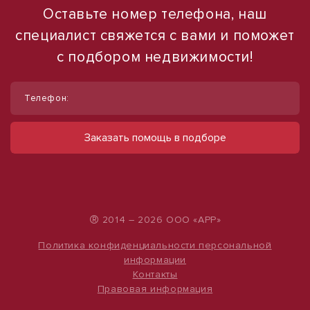
Оставьте номер телефона, наш
специалист свяжется с вами и поможет
с подбором недвижимости!
1
1
/
/
6
12
Телефон:
Продам земельный участок СНТ 600
Сдается в аренду коммерческое
ар (сотка)
помещение
Заказать помощь в подборе
Верхнеуслонский район
ул Набережная, д. 9
48 000 000 руб.
490 000 руб.
800 руб./м²
500 руб./м²
®
2014 – 2026 ООО «АРР»
Политика конфиденциальности персональной
информации
Контакты
Правовая информация