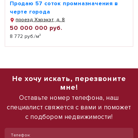
Продаю 57 соток промназначения в
черте города
проезд Хэрэкэт, д. 8
50 000 000 руб.
8 772 руб./м²
Не хочу искать, перезвоните
мне!
Оставьте номер телефона, наш
специалист свяжется с вами и поможет
с подбором недвижимости!
1
1
/
/
7
12
Телефон: