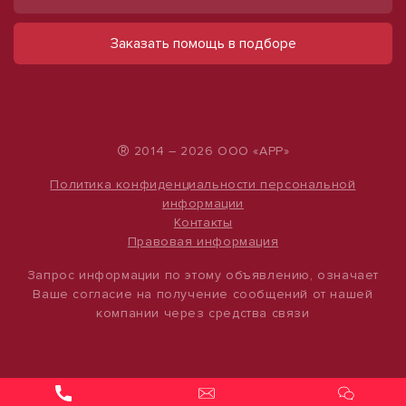
Продаю участки под строительство
Сдается в аренду коммерческое
складов!
помещение
Заказать помощь в подборе
Шигалеевское сельское послеление
ул Набережная, д. 9
Центральная, д. 45
490 000 руб.
28 560 000 руб.
500 руб./м²
8 000 руб./м²
®
2014 – 2026 ООО «АРР»
Политика конфиденциальности персональной
информации
Контакты
Правовая информация
Запрос информации по этому объявлению, означает
Ваше согласие на получение сообщений от нашей
компании через средства связи
1
/
12
1
/
4