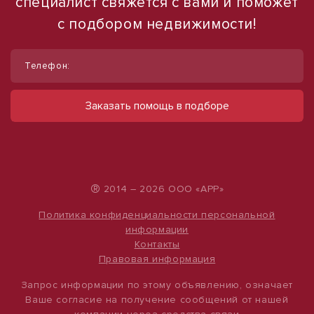
специалист свяжется с вами и поможет
с подбором недвижимости!
1
1
/
/
27
12
Телефон:
Продаётся земля для базы отдыха, 115
Сдается в аренду коммерческое
соток
помещение
Заказать помощь в подборе
Казань
ул Набережная, д. 9
15 750 000 руб.
490 000 руб.
1 360 руб./м²
500 руб./м²
®
2014 – 2026 ООО «АРР»
Политика конфиденциальности персональной
информации
Контакты
Правовая информация
Запрос информации по этому объявлению, означает
Ваше согласие на получение сообщений от нашей