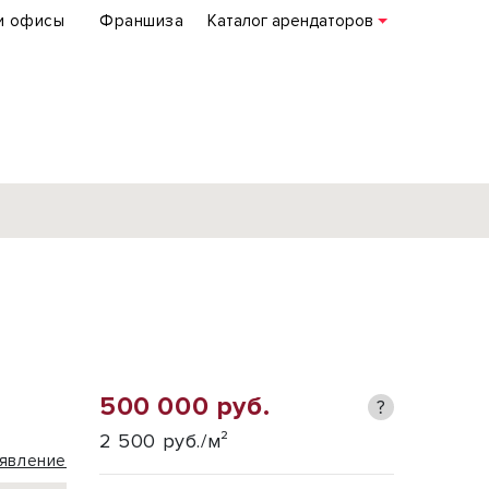
и офисы
Франшиза
Каталог арендаторов
База объектов
коммерческой
недвижимости
по всей России
500 000 руб.
?
Подробнее
2 500 руб./м²
явление