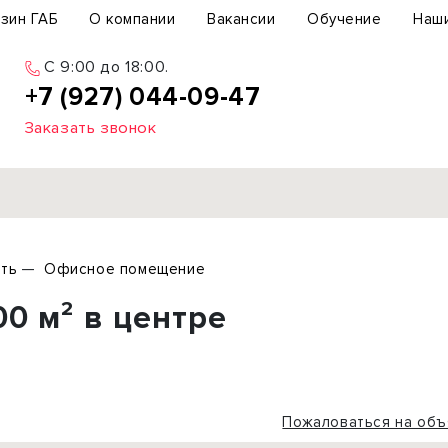
зин ГАБ
О компании
Вакансии
Обучение
Наш
C 9:00 до 18:00.
+7 (927) 044-09-47
Заказать звонок
Продажа
ть
Офисное помещение
ьный участок
Офис
00 м² в центре
ьное здание
Торговое помещение
бщепит
Свободного назначения
с-центр
Склад
вый центр
Бизнес
Пожаловаться на объ