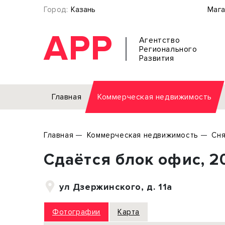
Город:
Казань
Мага
АРР
Агентство
Регионального
Развития
Главная
Коммерческая недвижимость
Аренда
Главная
Коммерческая недвижимость
Сня
Офис
Земел
Сдаётся блок офис, 2
Торговое помещение
Отдел
Свободного назначения
Под о
ул Дзержинского, д. 11а
Склад
Бизне
Производство
Торго
Фотографии
Карта