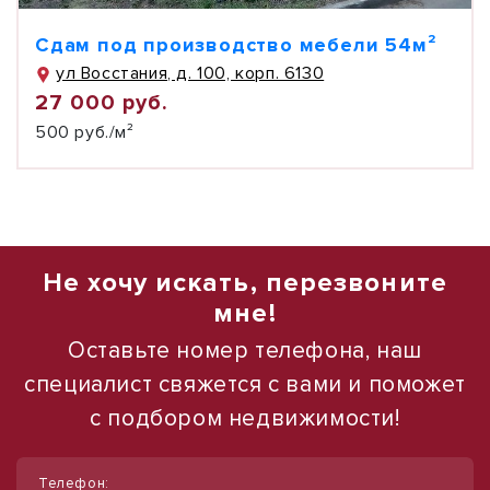
Сдам под производство мебели 54м²
ул Восстания, д. 100, корп. 6130
27 000 руб.
500 руб./м²
Не хочу искать, перезвоните
мне!
Оставьте номер телефона, наш
специалист свяжется с вами и поможет
с подбором недвижимости!
1
1
/
/
13
12
Телефон: