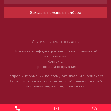
Сдаю теплое/прохладное помещение
Сдается в аренду коммерческое
85м² свободного назначения на
помещение
Заказать помощь в подборе
территории базы в Дербышках
ул Набережная, д. 9
490 000 руб.
ул 3-я Кленовая, д. 9, корп. 1
50 000 руб.
500 руб./м²
588 руб./м²
®
2014 – 2026 ООО «АРР»
Политика конфиденциальности персональной
информации
Контакты
Правовая информация
Запрос информации по этому объявлению, означает
Ваше согласие на получение сообщений от нашей
компании через средства связи
1
/
12
1
/
12