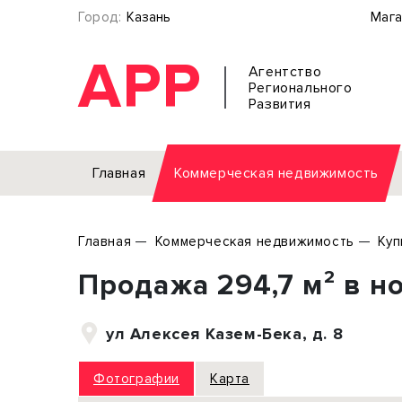
Город:
Казань
Мага
АРР
Агентство
Регионального
Развития
Главная
Коммерческая недвижимость
Аренда
Главная
Коммерческая недвижимость
Куп
Офис
Земел
Продажа 294,7 м² в н
Торговое помещение
Отдел
Свободного назначения
Под о
ул Алексея Казем-Бека, д. 8
Склад
Бизне
Производство
Торго
Фотографии
Карта