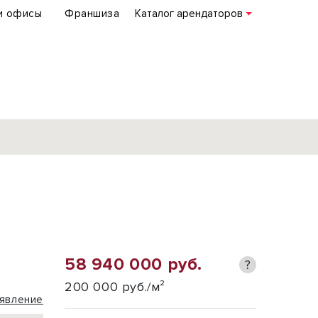
и офисы
Франшиза
Каталог арендаторов
База объектов
коммерческой
недвижимости
по всей России
58 940 000 руб.
?
Подробнее
200 000 руб./м²
явление