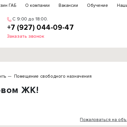
зин ГАБ
О компании
Вакансии
Обучение
Наш
C 9:00 до 18:00.
+7 (927) 044-09-47
Заказать звонок
Продажа
ить
Помещение свободного назначения
ьный участок
Офис
овом ЖК!
ьное здание
Торговое помещение
бщепит
Свободного назначения
с-центр
Склад
вый центр
Бизнес
Пожаловаться на объ