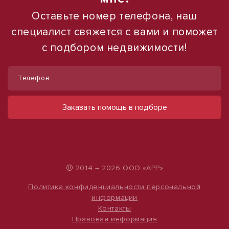
Оставьте номер телефона, наш
специалист свяжется с вами и поможет
с подбором недвижимости!
1
1
/
/
17
12
Телефон:
Складское помещение в центре.
Сдается в аренду коммерческое
помещение
ул Товарищеская, д. 27
Заказать помощь в подборе
100 000 руб.
ул Набережная, д. 9
490 000 руб.
526 руб./м²
500 руб./м²
®
2014 – 2026 ООО «АРР»
Политика конфиденциальности персональной
информации
Контакты
Правовая информация