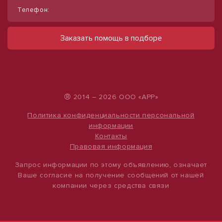
Телефон:
Сдается в аренду коммерческое
помещение
Заказать помощь в подборе
ул Набережная, д. 9
490 000 руб.
500 руб./м²
®
2014 – 2026 ООО «АРР»
Политика конфиденциальности персональной
информации
Контакты
Правовая информация
Запрос информации по этому объявлению, означает
Ваше согласие на получение сообщений от нашей
компании через средства связи
1
/
12