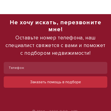
Не хочу искать, перезвоните
мне!
Оставьте номер телефона, наш
специалист свяжется с вами и поможет
с подбором недвижимости!
1
1
/
/
17
12
Телефон:
Офисы в центре Казани от 22 до 53
Сдается в аренду коммерческое
кв.м.
помещение
Заказать помощь в подборе
ул Толстого, д. 41
ул Набережная, д. 9
66 600 руб.
490 000 руб.
3 027 руб./м²
500 руб./м²