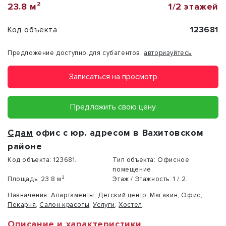
23.8 м²
1/2 этажей
Код объекта
123681
Предложение доступно для субагентов,
авторизуйтесь
Записаться на просмотр
Предложить свою цену
Сдам
офис с юр. адресом в Вахитовском
районе
Код объекта:
123681.
Тип объекта:
Офисное
помещение.
Площадь:
23.8 м².
Этаж / Этажность:
1 / 2.
Назначения:
Апартаменты
,
Детский центр
,
Магазин
,
Офис
,
Пекарня
,
Салон красоты
,
Услуги
,
Хостел
.
Описание и характеристики