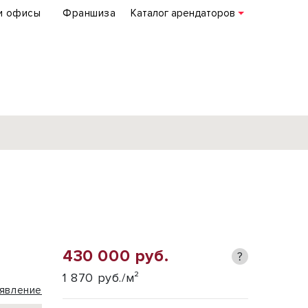
и офисы
Франшиза
Каталог арендаторов
База объектов
коммерческой
недвижимости
по всей России
430 000 руб.
?
Подробнее
1 870 руб./м²
явление