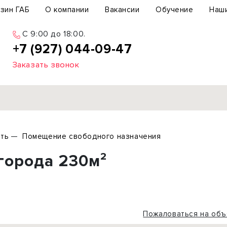
зин ГАБ
О компании
Вакансии
Обучение
Наш
C 9:00 до 18:00.
+7 (927) 044-09-47
Заказать звонок
Продажа
ть
Помещение свободного назначения
ьный участок
Офис
города 230м²
ьное здание
Торговое помещение
бщепит
Свободного назначения
с-центр
Склад
вый центр
Бизнес
Пожаловаться на объ