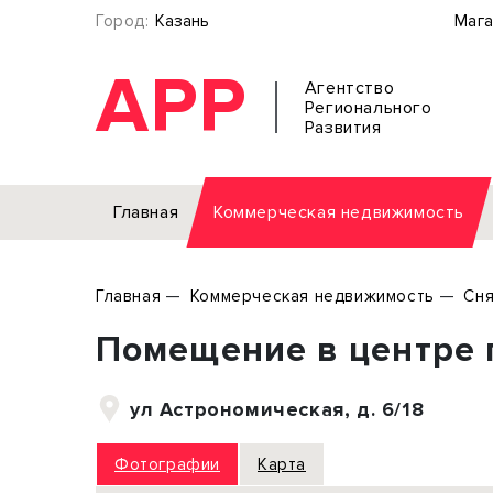
Город:
Казань
Мага
АРР
Агентство
Регионального
Развития
Главная
Коммерческая недвижимость
Аренда
Главная
Коммерческая недвижимость
Сня
Офис
Земел
Помещение в центре 
Торговое помещение
Отдел
Свободного назначения
Под о
ул Астрономическая, д. 6/18
Склад
Бизне
Производство
Торго
Фотографии
Карта