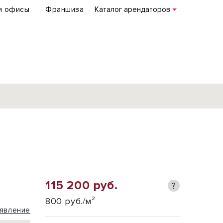
и офисы
Франшиза
Каталог арендаторов
База объектов
коммерческой
недвижимости
по всей России
115 200 руб.
?
Подробнее
800 руб./м²
явление