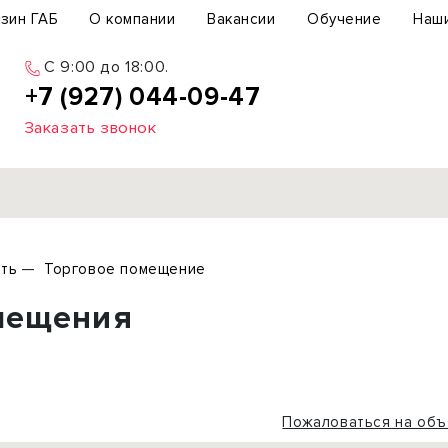
зин ГАБ
О компании
Вакансии
Обучение
Наш
C 9:00 до 18:00.
+7 (927) 044-09-47
Заказать звонок
Продажа
ть
Торговое помещение
ьный участок
Офис
мещения
ьное здание
Торговое помещение
бщепит
Свободного назначения
с-центр
Склад
вый центр
Бизнес
Пожаловаться на объ