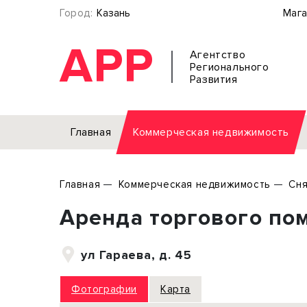
Город:
Казань
Мага
АРР
Агентство
Регионального
Развития
Главная
Коммерческая недвижимость
Аренда
Главная
Коммерческая недвижимость
Сня
Офис
Земел
Аренда торгового по
Торговое помещение
Отдел
Свободного назначения
Под о
ул Гараева, д. 45
Склад
Бизне
Производство
Торго
Фотографии
Карта