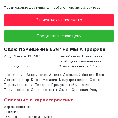
Предложение доступно для субагентов,
авторизуйтесь
Записаться на просмотр
Предложить свою цену
Сдаю помещение 53м² на МЕГА трафике
Код объекта:
120586.
Тип объекта:
Помещение
свободного назначения.
Площадь:
53 м².
Этаж / Этажность:
1 / 5.
Назначения:
Алкомаркет
,
Аптека
,
Арендный бизнес
,
Банк
,
Детский центр
,
Кафе
,
Магазин
,
Медучреждение
,
Офис
,
Парикмахерская
,
Пекарня
,
Продуктовый магазин
,
Производство
,
Салон красоты
,
Склад
,
Столовая
,
Услуги
.
Описание и характеристики
Характеристики:
- 1 линия
- Отдельная входная группа