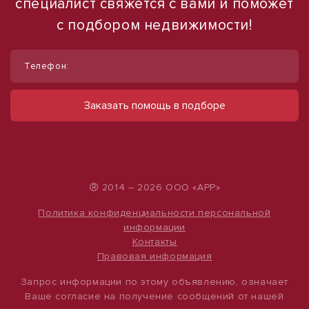
специалист свяжется с вами и поможет
с подбором недвижимости!
1
1
/
/
11
12
Телефон:
Сдам ПСН 59 м² в историческом
Сдается в аренду коммерческое
центре
помещение
Заказать помощь в подборе
ул Лесгафта, д. 20
ул Набережная, д. 9
120 000 руб.
490 000 руб.
2 034 руб./м²
500 руб./м²
®
2014 – 2026 ООО «АРР»
Политика конфиденциальности персональной
информации
Контакты
Правовая информация
Запрос информации по этому объявлению, означает
Ваше согласие на получение сообщений от нашей