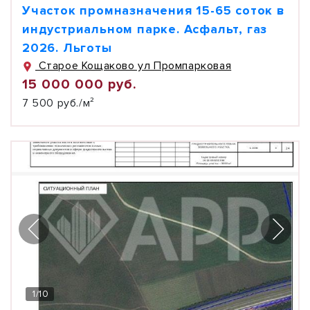
Участок промназначения 15-65 соток в
индустриальном парке. Асфальт, газ
2026. Льготы
Старое Кощаково ул Промпарковая
15 000 000 руб.
7 500 руб./м²
1
/
10