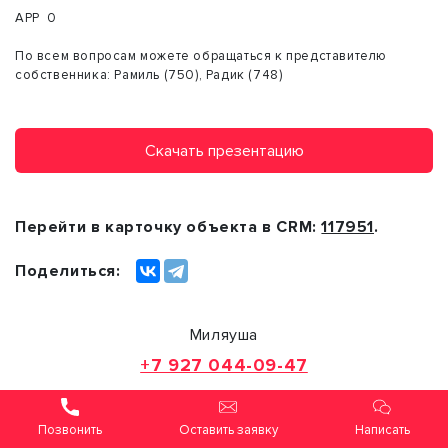
АРР 0
По всем вопросам можете обращаться к представителю
собственника: Рамиль (750), Радик (748)
Скачать презентацию
Перейти в карточку объекта в CRM:
117951
.
Поделиться:
Миляуша
+7 927 044-09-47
или оставьте ваш номер, и я перезвоню в течение 30
минут
Оставить заявку
Написать