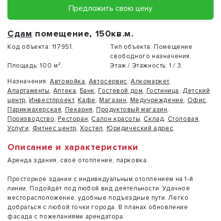
Предложить свою цену
Сдам
помещение, 150кв.м.
Код объекта:
117951.
Тип объекта:
Помещение
свободного назначения.
Площадь:
100 м².
Этаж / Этажность:
1 / 3.
Назначения:
Автомойка
,
Автосервис
,
Алкомаркет
,
Апартаменты
,
Аптека
,
Банк
,
Гостевой дом
,
Гостиница
,
Детский
центр
,
Инвестпроект
,
Кафе
,
Магазин
,
Медучреждение
,
Офис
,
Парикмахерская
,
Пекарня
,
Продуктовый магазин
,
Производство
,
Ресторан
,
Салон красоты
,
Склад
,
Столовая
,
Услуги
,
Фитнес центр
,
Хостел
,
Юридический адрес
.
Описание и характеристики
Аренда здания, своё отопление, парковка.
Просторное здании с индивидуальным отоплением на 1-й
линии. Подойдёт под любой вид деятельности. Удачное
месторасположение, удобные подъездные пути. Легко
добраться с любой точки города. В планах обновление
фасада с пожеланиями арендатора.