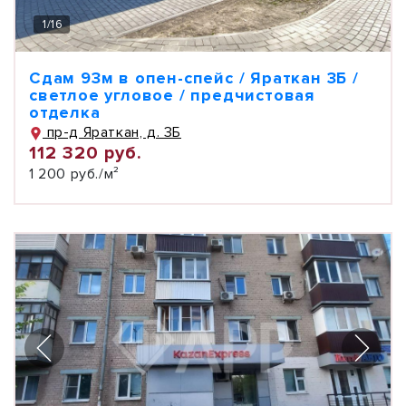
1
/
16
Сдам 93м в опен-спейс / Яраткан 3Б /
светлое угловое / предчистовая
отделка
пр-д Яраткан, д. 3Б
112 320 руб.
1 200 руб./м²