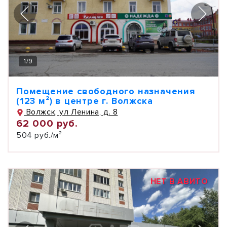
1
/
9
Помещение свободного назначения
(123 м²) в центре г. Волжска
Волжск, ул Ленина, д. 8
62 000 руб.
504 руб./м²
НЕТ В АВИТО