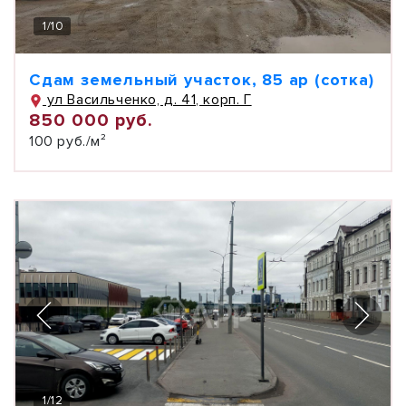
1
/
10
Сдам земельный участок, 85 ар (сотка)
ул Васильченко, д. 41, корп. Г
850 000 руб.
100 руб./м²
1
/
12