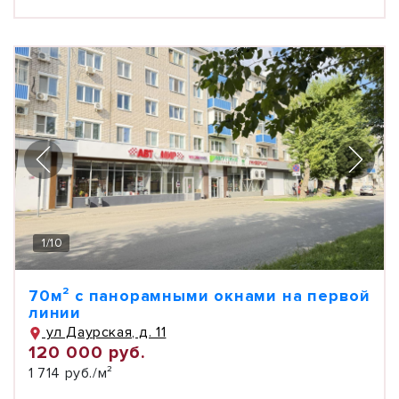
1
/
10
70м² с панорамными окнами на первой
линии
ул Даурская, д. 11
120 000 руб.
1 714 руб./м²