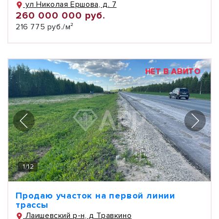
ул Николая Ершова, д. 7
260 000 000 руб.
216 775 руб./м²
НЕТ В АВИТО
1
/
12
Продаю участок на первой линии
трассы
Лаишевский р-н, д Травкино