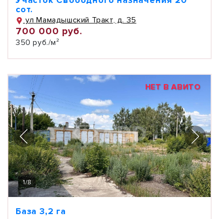
Участок Свободного назначения 20
сот.
ул Мамадышский Тракт, д. 35
700 000 руб.
350 руб./м²
НЕТ В АВИТО
1
/
8
База 3,2 га